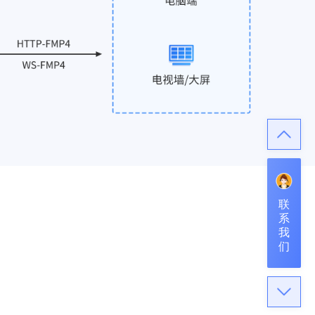
联
系
我
们